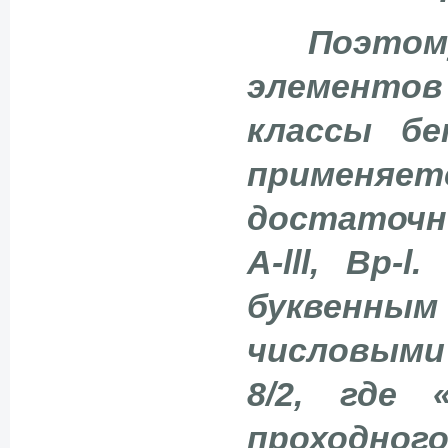
Поэтом
элементо
классы бе
применя
достаточно
A-lll, Bp
буквенным 
числовыми 
8/2, где
проходного