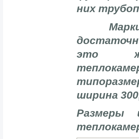
них трубоп
Марк
достаточн
это же
теплок
типоразме
ширина 300
Размеры 
теплокамер