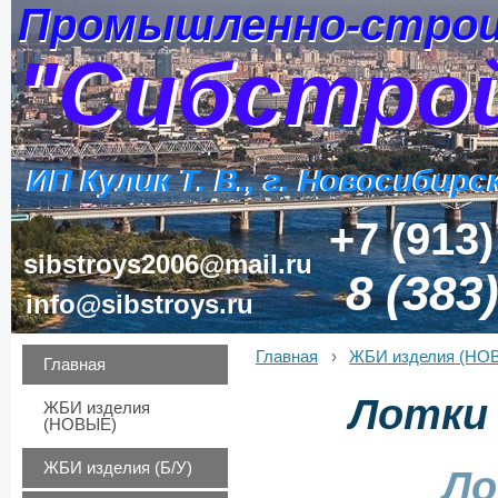
Промышленно-строи
Промышленно-строи
"Сибстро
"Сибстро
ИП Кулик Т. В., г. Новосибирс
ИП Кулик Т. В., г. Новосибирс
+7 (913)
sibstroys2006@mail.ru
8 (383
info@sibstroys.ru
Главная
›
ЖБИ изделия (НО
Главная
Лотки
ЖБИ изделия
(НОВЫЕ)
ЖБИ изделия (Б/У)
Ло