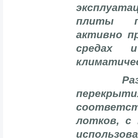
эксплуата
плиты п
активно п
средах и
климатичес
Ра
пере
соответ
лотков, с
использова