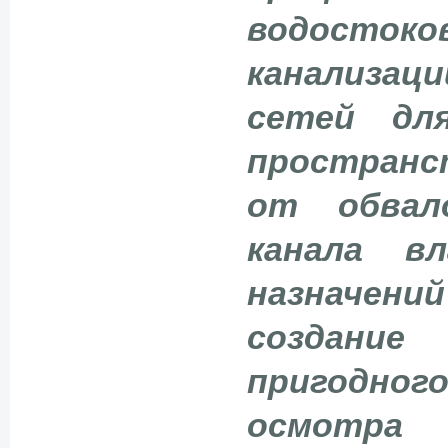
водосто
канализа
сетей дл
пространс
от обвал
канала в
назначен
создание
пригодно
осмотра 