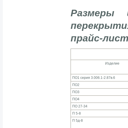
Размеры 
перекрыт
прайс-лист
Изделие
ПО1 серия 3.006.1-2.87в.6
ПО2
ПО3
ПО4
ПО 27-34
П 5-8
П 5д-8