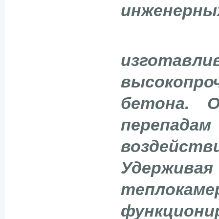
инженерны
изготавли
высокопр
бетона. 
перепа
воздейст
Удерживая
теплок
функциони