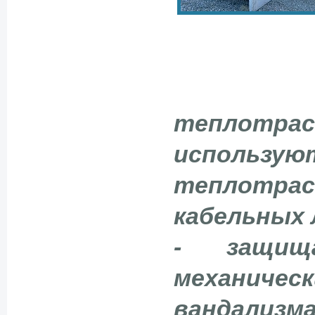
теплотрас
использ
теплотр
кабельных 
- защищ
механич
вандализ