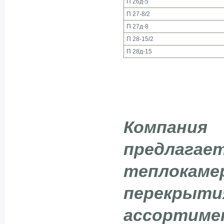
П 26д-5
П 27-8/2
П 27д-8
П 28-15/2
П 28д-15
Компани
предлагае
теплока
перекрыт
ассорти