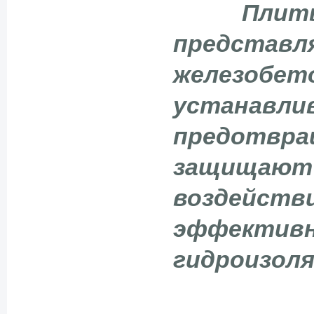
Плит
предста
железобе
устанавл
предотвра
защища
воздейств
эффек
гидроизол