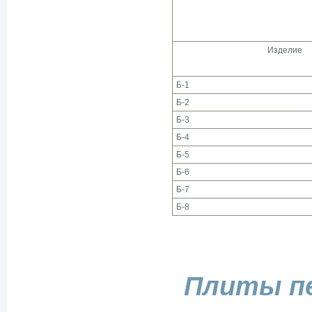
Изделие
Б-1
Б-2
Б-3
Б-4
Б-5
Б-6
Б-7
Б-8
Плиты п