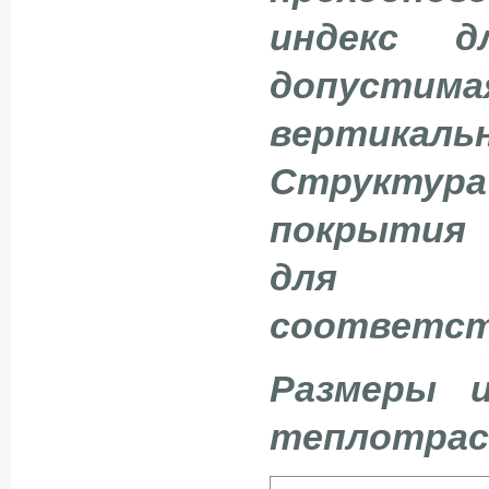
индекс 
допусти
вертикал
Структу
покрытия т
для
соответст
Размеры 
теплотрасс