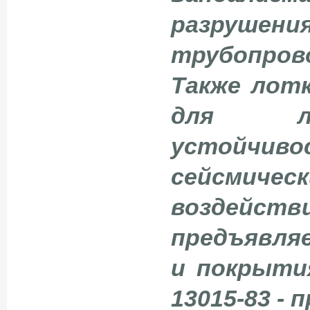
разруш
трубопро
Также лот
для ло
устойчиво
сейсмич
воздейс
предъявля
и покрыти
13015-83 -