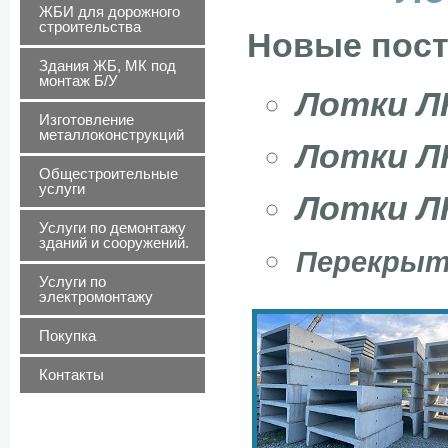
ЖБИ для дорожного
строительства
Новые пос
Здания ЖБ, МК под
монтаж Б/У
Лотки 
Изготовление
металлоконструкций
Лотки 
Общестроительные
услуги
Лотки ЛК
Услуги по демонтажу
зданий и сооружений.
Перекрыти
Услуги по
электромонтажу
Покупка
Контакты