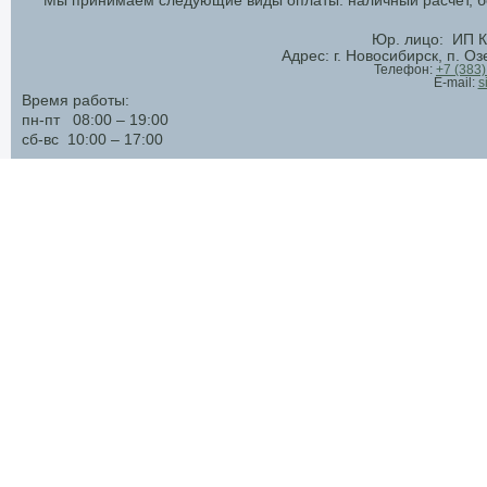
Мы принимаем следующие виды оплаты: наличный расчет, бе
Юр. лицо: ИП К
Адрес: г. Новосибирск, п. О
Телефон:
+7 (383
E-mail:
s
Время работы:
пн-пт 08:00 – 19:00
сб-вс 10:00 – 17:00