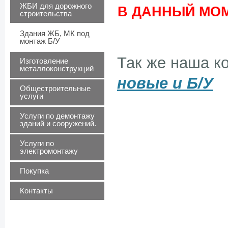
ЖБИ для дорожного
В ДАННЫЙ МО
строительства
Здания ЖБ, МК под
монтаж Б/У
Так же наша к
Изготовление
металлоконструкций
новые и Б/У
Общестроительные
услуги
Услуги по демонтажу
зданий и сооружений.
Услуги по
электромонтажу
Покупка
Контакты