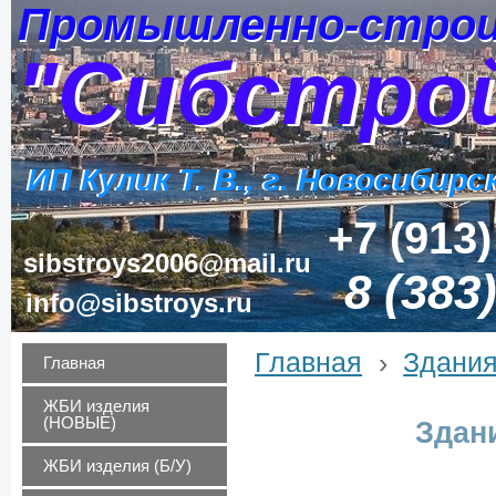
Промышленно-строи
Промышленно-строи
"Сибстро
"Сибстро
ИП Кулик Т. В., г. Новосибирс
ИП Кулик Т. В., г. Новосибирс
+7 (913)
sibstroys2006@mail.ru
8 (383
info@sibstroys.ru
Главная
›
Здания
Главная
ЖБИ изделия
(НОВЫЕ)
Здан
ЖБИ изделия (Б/У)