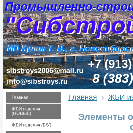
Промышленно-строи
Промышленно-строи
"Сибстро
"Сибстро
ИП Кулик Т. В., г. Новосибирс
ИП Кулик Т. В., г. Новосибирс
+7 (913)
sibstroys2006@mail.ru
8 (383
info@sibstroys.ru
Главная
›
ЖБИ из
Главная
ЖБИ изделия
(НОВЫЕ)
Элементы о
ЖБИ изделия (Б/У)