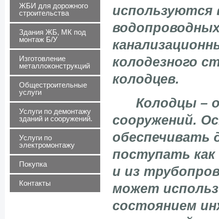
ЖБИ для дорожного
используются 
строительства
водопроводных
Здания ЖБ, МК под
монтаж Б/У
канализационн
Изготовление
колодезного с
металлоконструкций
колодцев.
Общестроительные
услуги
Колодцы – од
Услуги по демонтажу
сооружений. Ос
зданий и сооружений.
обеспечивать 
Услуги по
электромонтажу
поступать как
Покупка
и из трубопро
Контакты
может использ
состоянием ин