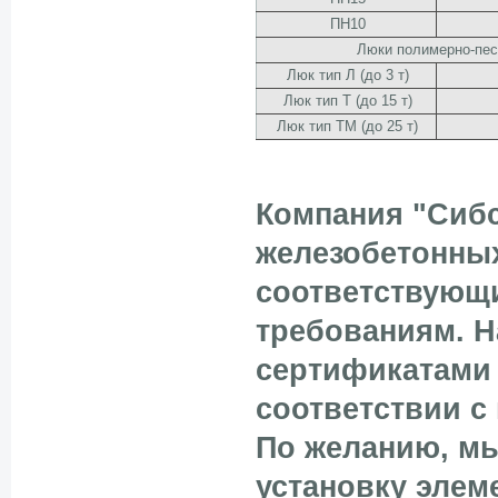
ПН10
Люки полимерно-пе
Люк тип Л (до 3 т)
Люк тип Т (до 15 т)
Люк тип ТМ (до 25 т)
Компания "Сибс
железобетонны
соответствующи
требованиям. 
сертификатами 
соответствии с
По желанию, мы
установку элем