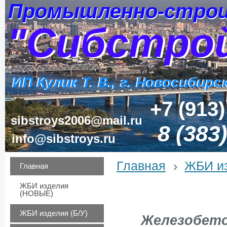
Промышленно-строи
Промышленно-строи
"Сибстро
"Сибстро
ИП Кулик Т. В., г. Новосибирс
ИП Кулик Т. В., г. Новосибирс
+7 (913)
sibstroys2006@mail.ru
8 (383
info@sibstroys.ru
Главная
›
ЖБИ и
Главная
ЖБИ изделия
(НОВЫЕ)
ЖБИ изделия (Б/У)
Железобетонн