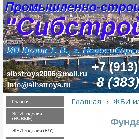
Промышленно-строи
Промышленно-строи
"Сибстро
"Сибстро
ИП Кулик Т. В., г. Новосибирс
ИП Кулик Т. В., г. Новосибирс
+7 (913)
sibstroys2006@mail.ru
8 (383
info@sibstroys.ru
Главная
›
ЖБИ из
Главная
ЖБИ изделия
(НОВЫЕ)
Фунда
ЖБИ изделия (Б/У)