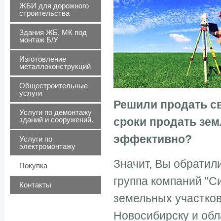
ЖБИ для дорожного
строительства
Здания ЖБ, МК под
монтаж Б/У
Изготовление
металлоконструкций
Общестроительные
услуги
Решили продать св
Услуги по демонтажу
зданий и сооружений.
сроки продать зем
эффективно?
Услуги по
электромонтажу
Значит, Вы обратил
Покупка
группа компаний "С
Контакты
земельных участков
Новосибирску и обл