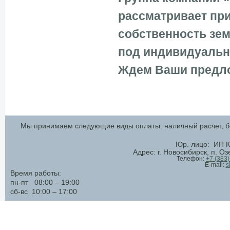
рассматривает при
собственность зем
под индивидуальн
Ждем Ваши предлож
Мы принимаем следующие виды оплаты: наличный расчет, бе
Юр. лицо: ИП К
Адрес: г. Новосибирск, п. О
Телефон:
+7 (383
E-mail:
s
Время работы:
пн-пт 08:00 – 19:00
сб-вс 10:00 – 17:00